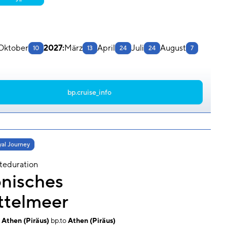
EDICONSEW-1
Oktober
2027
:
März
April
Juli
August
10
13
24
24
7
bp.cruise_info
yal Journey
teduration
onisches
ttelmeer
Athen (Piräus)
bp.to
Athen (Piräus)