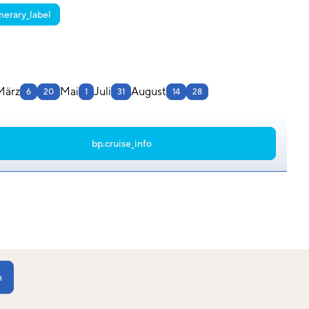
inerary_label
EDICONSWE-1
März
Mai
Juli
August
6
20
1
31
14
28
bp.cruise_info
n