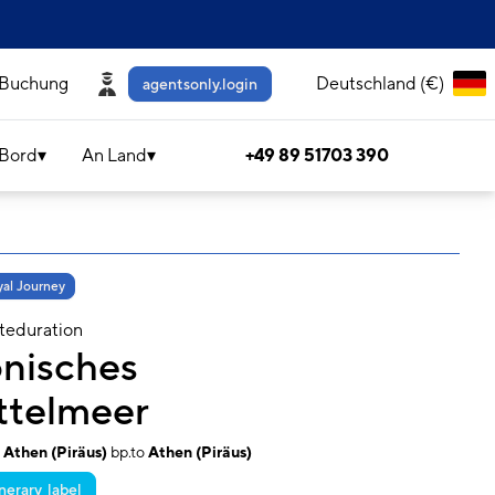
 Buchung
Deutschland (€)
agentsonly.login
 Bord
An Land
+49 89 51703 390
yal Journey
teduration
onisches
ttelmeer
Athen (Piräus)
bp.to
Athen (Piräus)
inerary_label