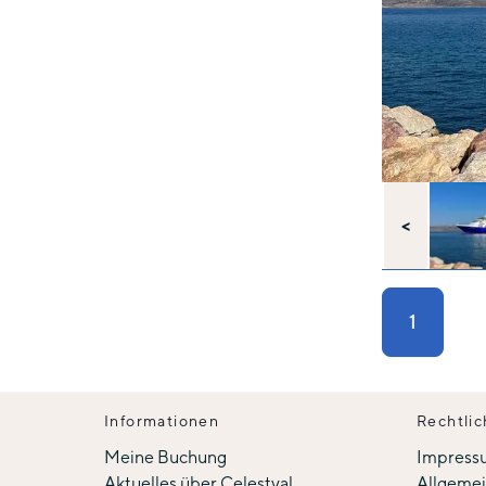
<
1
Informationen
Rechtlic
Meine Buchung
Impress
Aktuelles über Celestyal
Allgeme