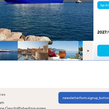
bp.it
CECJM
2027
:
>
hes
newsletterform.signup_butto
um
ine Geschäftsbedingungen